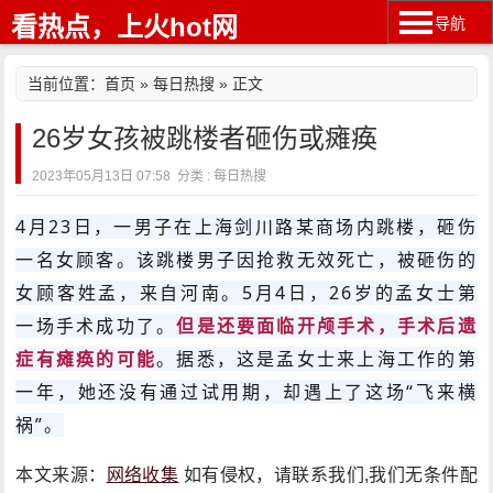
看热点，上火hot网
导航
当前位置：
首页
»
每日热搜
» 正文
26岁女孩被跳楼者砸伤或瘫痪
2023年05月13日 07:58 分类 : 每日热搜
4月23日，一男子在上海剑川路某商场内跳楼，砸伤
一名女顾客。该跳楼男子因抢救无效死亡，被砸伤的
女顾客姓孟，来自河南。5月4日，26岁的孟女士第
一场手术成功了。
但是还要面临开颅手术，手术后遗
症有瘫痪的可能
。据悉，这是孟女士来上海工作的第
一年，她还没有通过试用期，却遇上了这场“飞来横
祸”。
本文来源：
网络收集
如有侵权，请联系我们,我们无条件配