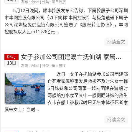
发布 : 火hot | 分类 :
每日热搜
5月12日晚间，顺丰控股发布公告称，下属控股子公司深圳
市丰网控股有限公司（以下简称“丰网控股”）与极兔速递下属子
公司深圳极兔供应链有限公司签署了《股权转让协议》，丰网
控股拟以人民币11.83亿元...
阅读全文
女子参加公司团建溺亡抚仙湖 家属：打水仗致船只侧翻 无安全员
05月
13日
发布 : 火hot | 分类 :
每日热搜
近日一女子在抚仙湖参加公司团建溺
亡死者家属称事发后救援不及时朱女士称
5日妹妹和公司同事一起去团建在游船时
两艘船打水仗至其中一艘侧翻妹妹的救生
衣卡在船上被救起时已无生命体征死者家
属朱女士：当时...
阅读全文