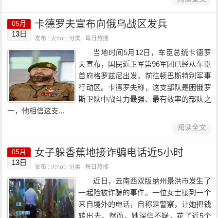
卡德罗夫宣布向俄乌战区发兵
05月
13日
发布 : 火hot | 分类 :
每日热搜
当地时间5月12日，车臣总统卡德罗
夫宣布，国民近卫军第96军团已经从车臣
首府格罗兹尼出发，前往顿巴斯特别军事
行动区。卡德罗夫称，这支部队是困俄罗
斯卫队中战斗力最强、最有效率的部队之
一，他相信这支...
阅读全文
女子躲香蕉地接诈骗电话近5小时
05月
13日
发布 : 火hot | 分类 :
每日热搜
近日，云南西双版纳州景洪市发生了
一起险被诈骗的事件。一位女士接到一个
来自境外的电话，自称是警察，让她把钱
转出去。然而，她深信不疑，花了近5个