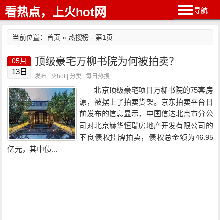
看热点，上火hot网
导航
当前位置：
首页
» 热搜榜 - 第1页
顶级豪宅万柳书院为何被拍卖？
05月
13日
发布 : 火hot | 分类 :
每日热搜
北京顶级豪宅项目万柳书院的75套房
源，被摆上了拍卖货架。京东拍卖平台日
前发布的信息显示，中国信达北京市分公
司对北京赫华恒瑞房地产开发有限公司的
不良债权挂牌拍卖，债权总金额为46.95
亿元，其中债...