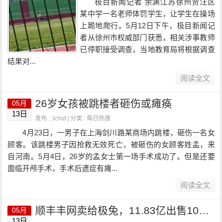
极目新闻记者 余渊江苏徐州贾汪区
某中学一名老师体罚学生，让学生在操场
上跪地爬行。5月12日下午，极目新闻记
者从徐州市权威部门获悉，相关涉事教师
已停职接受调查，当地教育局将根据调查
结果对...
阅读全文
26岁女孩被跳楼者砸伤或瘫痪
05月
13日
发布 : 火hot | 分类 :
每日热搜
4月23日，一男子在上海剑川路某商场内跳楼，砸伤一名女
顾客。该跳楼男子因抢救无效死亡，被砸伤的女顾客姓孟，来
自河南。5月4日，26岁的孟女士第一场手术成功了。但是还要
面临开颅手术，手术后遗症有瘫...
阅读全文
顺丰丰网卖给极兔，11.83亿出售100%股权
05月
13日