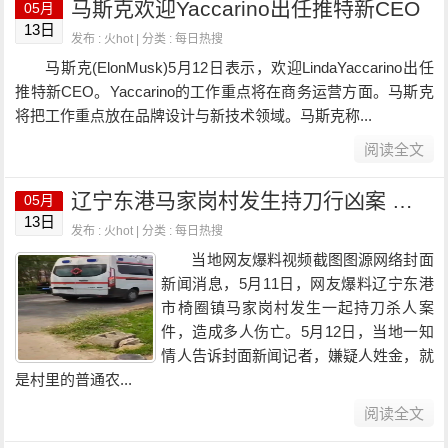
马斯克欢迎Yaccarino出任推特新CEO
05月
13日
发布 : 火hot | 分类 :
每日热搜
马斯克(ElonMusk)5月12日表示，欢迎LindaYaccarino出任
推特新CEO。Yaccarino的工作重点将在商务运营方面。马斯克
将把工作重点放在品牌设计与新技术领域。马斯克称...
阅读全文
辽宁东港马家岗村发生持刀行凶案 知情人：至少五户人家受到伤害
05月
13日
发布 : 火hot | 分类 :
每日热搜
当地网友爆料视频截图图源网络封面
新闻消息，5月11日，网友爆料辽宁东港
市椅圈镇马家岗村发生一起持刀杀人案
件，造成多人伤亡。5月12日，当地一知
情人告诉封面新闻记者，嫌疑人姓金，就
是村里的普通农...
阅读全文