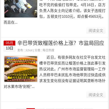
吃不完的偷偷打包带走。4月16日，店方
负责人陈女士向记者介绍，该女子违规打
包，五顿支付1010元，却点餐45653元。
而且在...
阅读全文
辛巴带货致榴莲价格上涨？市监局回应
05月
13日
发布 : 火hot | 分类 :
每日热搜
近日，有很多网友在社交平台发文吐
槽辛巴带货反而让榴莲价格上涨此事引发
热议对此，广州市市场监督管理局一工作
人员称辛巴未扰乱市场他带货过快造成供
求发生变化但没有证据证明其垄断市场针
对水果市场“封柜”...
阅读全文