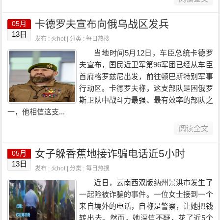
卡德罗夫宣布向俄乌战区发兵
05月
13日
发布 : 火hot | 分类 :
每日热搜
当地时间5月12日，车臣总统卡德罗
夫宣布，国民近卫军第96军团已经从车臣
首府格罗兹尼出发，前往顿巴斯特别军事
行动区。卡德罗夫称，这支部队是困俄罗
斯卫队中战斗力最强、最有效率的部队之
一，他相信这支...
阅读全文
女子躲香蕉地接诈骗电话近5小时
05月
13日
发布 : 火hot | 分类 :
每日热搜
近日，云南西双版纳州景洪市发生了
一起险被诈骗的事件。一位女士接到一个
来自境外的电话，自称是警察，让她把钱
转出去。然而，她深信不疑，花了近5个