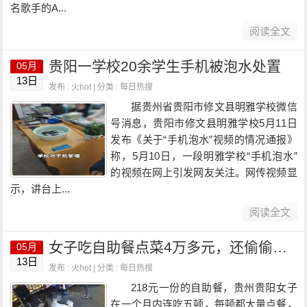
名歌手的A...
阅读全文
贵阳一学校20余学生手机被泡水处置
05月
13日
发布 : 火hot | 分类 :
每日热搜
据贵州省贵阳市修文县明雅学校微信
号消息，贵阳市修文县明雅学校5月11日
发布《关于“手机泡水”视频的情况通报》
称，5月10日，一段明雅学校“手机泡水”
的视频在网上引发网友关注。网传视频显
示，讲台上...
阅读全文
女子吃自助餐点菜4万多元，还偷偷打包！店方起诉
05月
13日
发布 : 火hot | 分类 :
每日热搜
218元一份的自助餐，贵州贵阳女子
在一个月内连吃五顿，每顿都大量点餐，