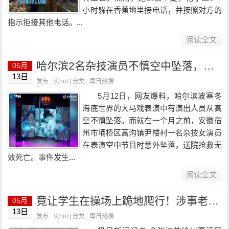
小时躲在香蕉地里接电话，并按照对方的
指示拒接其他电话。...
阅读全文
哈尔滨2名杂技演员不慎空中坠落，目击者：两人倒地后没再动，涉事游乐场：没啥太大问题
05月
13日
发布 : 火hot | 分类 :
每日热搜
5月12日，网友爆料，哈尔滨波塞冬
海底世界的大马戏表演中有演出人员从高
空不慎坠落。而就在一个月之前，安徽宿
州市埇桥区蒿沟镇尹楼村一名杂技女演员
在表演空中节目时意外坠落，送院抢救无
效死亡。事件发生...
阅读全文
竟让学生在操场上跪地爬行！涉事老师停职接受调查
05月
13日
发布 : 火hot | 分类 :
每日热搜