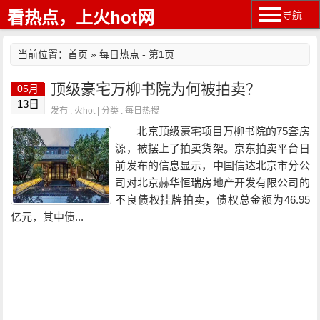
看热点，上火hot网
导航
当前位置：
首页
» 每日热点 - 第1页
顶级豪宅万柳书院为何被拍卖？
05月
13日
发布 : 火hot | 分类 :
每日热搜
北京顶级豪宅项目万柳书院的75套房
源，被摆上了拍卖货架。京东拍卖平台日
前发布的信息显示，中国信达北京市分公
司对北京赫华恒瑞房地产开发有限公司的
不良债权挂牌拍卖，债权总金额为46.95
亿元，其中债...