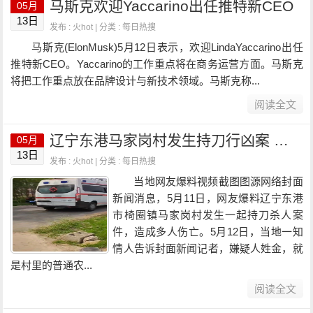
马斯克欢迎Yaccarino出任推特新CEO
05月
13日
发布 : 火hot | 分类 :
每日热搜
马斯克(ElonMusk)5月12日表示，欢迎LindaYaccarino出任
推特新CEO。Yaccarino的工作重点将在商务运营方面。马斯克
将把工作重点放在品牌设计与新技术领域。马斯克称...
阅读全文
辽宁东港马家岗村发生持刀行凶案 知情人：至少五户人家受到伤害
05月
13日
发布 : 火hot | 分类 :
每日热搜
当地网友爆料视频截图图源网络封面
新闻消息，5月11日，网友爆料辽宁东港
市椅圈镇马家岗村发生一起持刀杀人案
件，造成多人伤亡。5月12日，当地一知
情人告诉封面新闻记者，嫌疑人姓金，就
是村里的普通农...
阅读全文