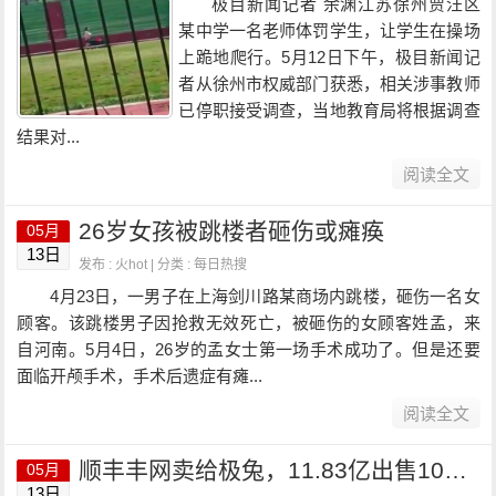
极目新闻记者 余渊江苏徐州贾汪区
某中学一名老师体罚学生，让学生在操场
上跪地爬行。5月12日下午，极目新闻记
者从徐州市权威部门获悉，相关涉事教师
已停职接受调查，当地教育局将根据调查
结果对...
阅读全文
26岁女孩被跳楼者砸伤或瘫痪
05月
13日
发布 : 火hot | 分类 :
每日热搜
4月23日，一男子在上海剑川路某商场内跳楼，砸伤一名女
顾客。该跳楼男子因抢救无效死亡，被砸伤的女顾客姓孟，来
自河南。5月4日，26岁的孟女士第一场手术成功了。但是还要
面临开颅手术，手术后遗症有瘫...
阅读全文
顺丰丰网卖给极兔，11.83亿出售100%股权
05月
13日