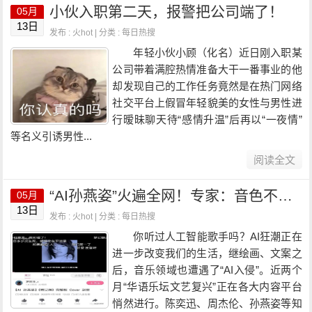
小伙入职第二天，报警把公司端了！
05月
13日
发布 : 火hot | 分类 :
每日热搜
年轻小伙小顾（化名）近日刚入职某
公司带着满腔热情准备大干一番事业的他
却发现自己的工作任务竟然是在热门网络
社交平台上假冒年轻貌美的女性与男性进
行暧昧聊天待“感情升温”后再以“一夜情”
等名义引诱男性...
阅读全文
“AI孙燕姿”火遍全网！专家：音色不受法律保护，但涉嫌多项侵权
05月
13日
发布 : 火hot | 分类 :
每日热搜
你听过人工智能歌手吗？AI狂潮正在
进一步改变我们的生活，继绘画、文案之
后，音乐领域也遭遇了“AI入侵”。近两个
月“华语乐坛文艺复兴”正在各大内容平台
悄然进行。陈奕迅、周杰伦、孙燕姿等知