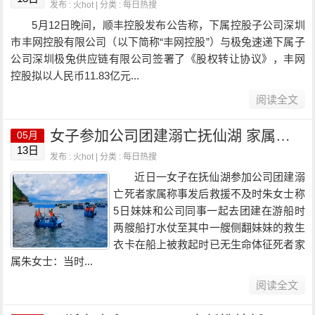
发布 : 火hot | 分类 :
每日热搜
5月12日晚间，顺丰控股发布公告称，下属控股子公司深圳
市丰网控股有限公司（以下简称“丰网控股”）与极兔速递下属子
公司深圳极兔供应链有限公司签署了《股权转让协议》，丰网
控股拟以人民币11.83亿元...
阅读全文
女子参加公司团建溺亡抚仙湖 家属：打水仗致船只侧翻 无安全员
05月
13日
发布 : 火hot | 分类 :
每日热搜
近日一女子在抚仙湖参加公司团建溺
亡死者家属称事发后救援不及时朱女士称
5日妹妹和公司同事一起去团建在游船时
两艘船打水仗至其中一艘侧翻妹妹的救生
衣卡在船上被救起时已无生命体征死者家
属朱女士：当时...
阅读全文