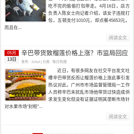
吃不完的偷偷打包带走。4月16日，店方
负责人陈女士向记者介绍，该女子违规打
包，五顿支付1010元，却点餐45653元。
而且在...
阅读全文
辛巴带货致榴莲价格上涨？市监局回应
05月
13日
发布 : 火hot | 分类 :
每日热搜
近日，有很多网友在社交平台发文吐
槽辛巴带货反而让榴莲价格上涨此事引发
热议对此，广州市市场监督管理局一工作
人员称辛巴未扰乱市场他带货过快造成供
求发生变化但没有证据证明其垄断市场针
对水果市场“封柜”...
阅读全文