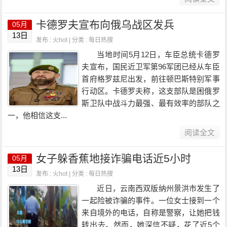
卡德罗夫宣布向俄乌战区发兵
05月
13日
发布 : 火hot | 分类 :
每日热搜
当地时间5月12日，车臣总统卡德罗
夫宣布，国民近卫军第96军团已经从车臣
首府格罗兹尼出发，前往顿巴斯特别军事
行动区。卡德罗夫称，这支部队是困俄罗
斯卫队中战斗力最强、最有效率的部队之
一，他相信这支...
阅读全文
女子躲香蕉地接诈骗电话近5小时
05月
13日
发布 : 火hot | 分类 :
每日热搜
近日，云南西双版纳州景洪市发生了
一起险被诈骗的事件。一位女士接到一个
来自境外的电话，自称是警察，让她把钱
转出去。然而，她深信不疑，花了近5个