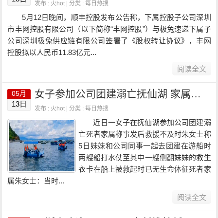
发布 : 火hot | 分类 :
每日热搜
5月12日晚间，顺丰控股发布公告称，下属控股子公司深圳
市丰网控股有限公司（以下简称“丰网控股”）与极兔速递下属子
公司深圳极兔供应链有限公司签署了《股权转让协议》，丰网
控股拟以人民币11.83亿元...
阅读全文
女子参加公司团建溺亡抚仙湖 家属：打水仗致船只侧翻 无安全员
05月
13日
发布 : 火hot | 分类 :
每日热搜
近日一女子在抚仙湖参加公司团建溺
亡死者家属称事发后救援不及时朱女士称
5日妹妹和公司同事一起去团建在游船时
两艘船打水仗至其中一艘侧翻妹妹的救生
衣卡在船上被救起时已无生命体征死者家
属朱女士：当时...
阅读全文