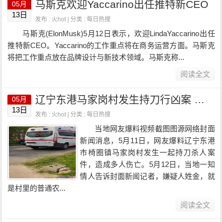
马斯克欢迎Yaccarino出任推特新CEO
05月
13日
发布 : 火hot | 分类 :
每日热搜
马斯克(ElonMusk)5月12日表示，欢迎LindaYaccarino出任
推特新CEO。Yaccarino的工作重点将在商务运营方面。马斯克
将把工作重点放在品牌设计与新技术领域。马斯克称...
阅读全文
辽宁东港马家岗村发生持刀行凶案 知情人：至少五户人家受到伤害
05月
13日
发布 : 火hot | 分类 :
每日热搜
当地网友爆料视频截图图源网络封面
新闻消息，5月11日，网友爆料辽宁东港
市椅圈镇马家岗村发生一起持刀杀人案
件，造成多人伤亡。5月12日，当地一知
情人告诉封面新闻记者，嫌疑人姓金，就
是村里的普通农...
阅读全文