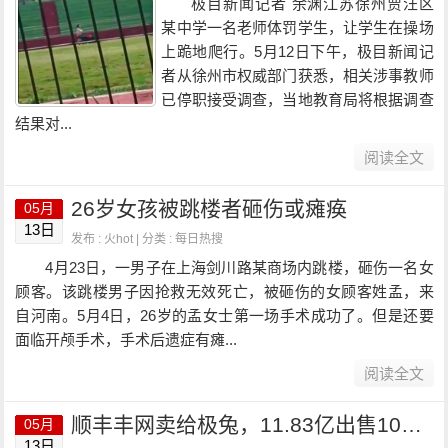
极目新闻记者 余渊江苏徐州贾汪区
某中学一名老师体罚学生，让学生在操场
上跪地爬行。5月12日下午，极目新闻记
者从徐州市权威部门获悉，相关涉事教师
已停职接受调查，当地教育局将根据调查
结果对...
阅读全文
26岁女孩被跳楼者砸伤或瘫痪
05月
13日
发布 : 火hot | 分类 :
每日热搜
4月23日，一男子在上海剑川路某商场内跳楼，砸伤一名女
顾客。该跳楼男子因抢救无效死亡，被砸伤的女顾客姓孟，来
自河南。5月4日，26岁的孟女士第一场手术成功了。但是还要
面临开颅手术，手术后遗症有瘫...
阅读全文
顺丰丰网卖给极兔，11.83亿出售100%股权
05月
13日