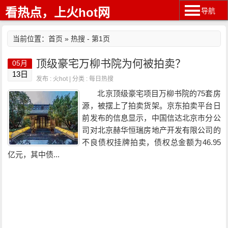
看热点，上火hot网
导航
当前位置：
首页
» 热搜 - 第1页
顶级豪宅万柳书院为何被拍卖？
05月
13日
发布 : 火hot | 分类 :
每日热搜
北京顶级豪宅项目万柳书院的75套房
源，被摆上了拍卖货架。京东拍卖平台日
前发布的信息显示，中国信达北京市分公
司对北京赫华恒瑞房地产开发有限公司的
不良债权挂牌拍卖，债权总金额为46.95
亿元，其中债...