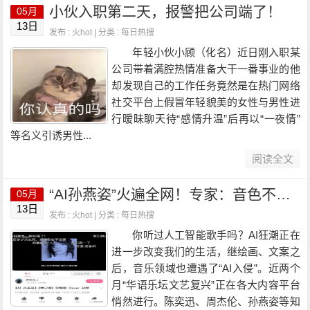
小伙入职第二天，报警把公司端了！
05月
13日
发布 : 火hot | 分类 :
每日热搜
年轻小伙小顾（化名）近日刚入职某
公司带着满腔热情准备大干一番事业的他
却发现自己的工作任务竟然是在热门网络
社交平台上假冒年轻貌美的女性与男性进
行暧昧聊天待“感情升温”后再以“一夜情”
等名义引诱男性...
阅读全文
“AI孙燕姿”火遍全网！专家：音色不受法律保护，但涉嫌多项侵权
05月
13日
发布 : 火hot | 分类 :
每日热搜
你听过人工智能歌手吗？AI狂潮正在
进一步改变我们的生活，继绘画、文案之
后，音乐领域也遭遇了“AI入侵”。近两个
月“华语乐坛文艺复兴”正在各大内容平台
悄然进行。陈奕迅、周杰伦、孙燕姿等知