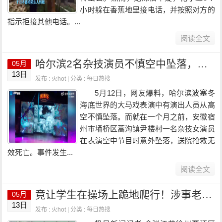
小时躲在香蕉地里接电话，并按照对方的
指示拒接其他电话。...
阅读全文
哈尔滨2名杂技演员不慎空中坠落，目击者：两人倒地后没再动，涉事游乐场：没啥太大问题
05月
13日
发布 : 火hot | 分类 :
每日热搜
5月12日，网友爆料，哈尔滨波塞冬
海底世界的大马戏表演中有演出人员从高
空不慎坠落。而就在一个月之前，安徽宿
州市埇桥区蒿沟镇尹楼村一名杂技女演员
在表演空中节目时意外坠落，送院抢救无
效死亡。事件发生...
阅读全文
竟让学生在操场上跪地爬行！涉事老师停职接受调查
05月
13日
发布 : 火hot | 分类 :
每日热搜