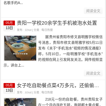
名歌手的A...
阅读全文
贵阳一学校20余学生手机被泡水处置
05月
13日
发布 : 火hot | 分类 :
每日热搜
据贵州省贵阳市修文县明雅学校微信
号消息，贵阳市修文县明雅学校5月11日
发布《关于“手机泡水”视频的情况通报》
称，5月10日，一段明雅学校“手机泡水”
的视频在网上引发网友关注。网传视频显
示，讲台上...
阅读全文
女子吃自助餐点菜4万多元，还偷偷打包！店方起诉
05月
13日
发布 : 火hot | 分类 :
每日热搜
218元一份的自助餐，贵州贵阳女子
在一个月内连吃五顿，每顿都大量点餐，