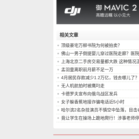
相关文章
顶级豪宅万柳书院为何被拍卖？
佛山一男子倒提婴儿穿过医院走廊？医
上海北京二手房交易量都大跌 这种情况
孟羽童离职前月薪不足一万
4月居民存款减少1.2万亿，钱去哪儿了
无人机航拍时被鹰叼走
卡德罗夫宣布向俄乌战区发兵
女子躲香蕉地接诈骗电话近5小时
哈尔滨2名杂技演员不慎空中坠落，目击
题
竟让学生在操场上跪地爬行！涉事老师